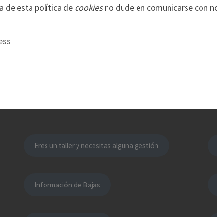
a de esta política de
cookies
no dude en comunicarse con nos
ess
Eres un taller y necesitas alguna gestión
Información de Bajas